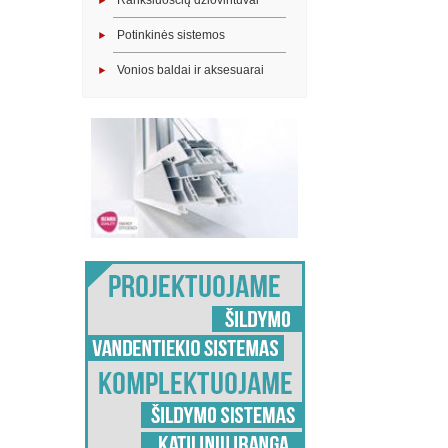
Rankšluosčių džiovintuvai
Potinkinės sistemos
Vonios baldai ir aksesuarai