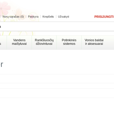
Norų sąrašas (0)
Paskyra
Krepšelis
Užsakyti
PRISIJUNGTI
Vandens
Rankšluosčių
Potinkinės
Vonios baldai
s
maišytuvai
džiovintuvai
sistemos
ir aksesuarai
r