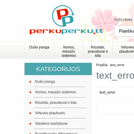
Grįžti į titulinį
Dušo įranga
Vonios,
Klozetai,
Virtuvės
masažo
praustuvai ir
plautuvė
sistemos
kita
/
Pradžia
text_error
KATEGORIJOS
text_erro
Dušo įranga
Vonios, masažo sistemos
text_error
Klozetai, praustuvai ir kita
Virtuvės plautuvės
Vandens maišytuvai