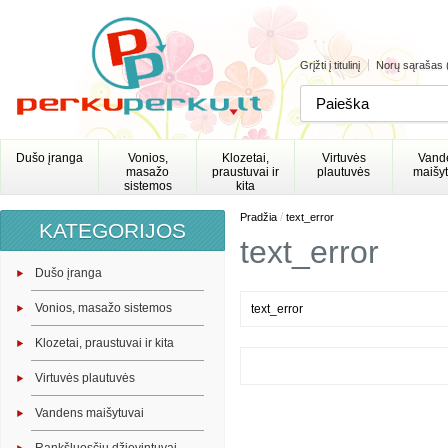
Grįžti į titulinį
Norų sąrašas 
Dušo įranga
Vonios,
Klozetai,
Virtuvės
Vand
masažo
praustuvai ir
plautuvės
maišyt
sistemos
kita
/
Pradžia
text_error
KATEGORIJOS
text_error
Dušo įranga
Vonios, masažo sistemos
text_error
Klozetai, praustuvai ir kita
Virtuvės plautuvės
Vandens maišytuvai