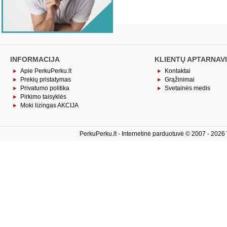
INFORMACIJA
KLIENTŲ APTARNAV
Apie PerkuPerku.lt
Kontaktai
Prekių pristatymas
Grąžinimai
Privatumo politika
Svetainės medis
Pirkimo taisyklės
Moki lizingas AKCIJA
PerkuPerku.lt - Internetinė parduotuvė © 2007 - 2026