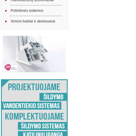
Rankšluosčių džiovintuvai
Potinkinės sistemos
Vonios baldai ir aksesuarai