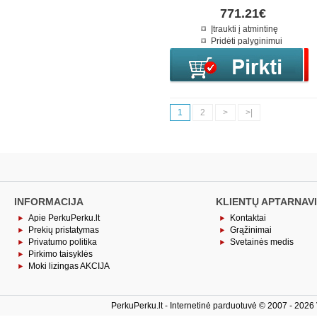
771.21€
Įtraukti į atmintinę
Pridėti palyginimui
1
2
>
>|
INFORMACIJA
KLIENTŲ APTARNAV
Apie PerkuPerku.lt
Kontaktai
Prekių pristatymas
Grąžinimai
Privatumo politika
Svetainės medis
Pirkimo taisyklės
Moki lizingas AKCIJA
PerkuPerku.lt - Internetinė parduotuvė © 2007 - 2026