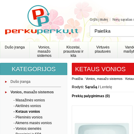
Grįžti į titulinį
Norų sąrašas 
Dušo įranga
Vonios,
Klozetai,
Virtuvės
Vand
masažo
praustuvai ir
plautuvės
maišyt
sistemos
kita
KATEGORIJOS
KETAUS VONIOS
/
/
Pradžia
Vonios, masažo sistemos
Ketau
Dušo įranga
Rodyti:
Sąrašą
/
Lentelę
Vonios, masažo sistemos
Prekių palyginimas (0)
- Masažinės vonios
- Akrilinės vonios
- Ketaus vonios
- Plieninės vonios
- Akmens masės vonios
- Vonios sienelės