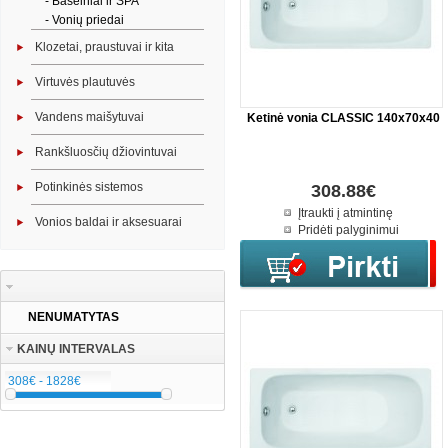
- Baseiniai ir SPA
- Vonių priedai
Klozetai, praustuvai ir kita
Virtuvės plautuvės
Vandens maišytuvai
Ketinė vonia CLASSIC 140x70x40
Rankšluosčių džiovintuvai
Potinkinės sistemos
308.88€
Įtraukti į atmintinę
Vonios baldai ir aksesuarai
Pridėti palyginimui
NENUMATYTAS
KAINŲ INTERVALAS