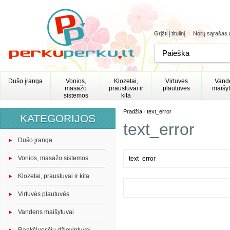
Grįžti į titulinį
Norų sąrašas 
Dušo įranga
Vonios,
Klozetai,
Virtuvės
Vand
masažo
praustuvai ir
plautuvės
maišyt
sistemos
kita
/
Pradžia
text_error
KATEGORIJOS
text_error
Dušo įranga
Vonios, masažo sistemos
text_error
Klozetai, praustuvai ir kita
Virtuvės plautuvės
Vandens maišytuvai