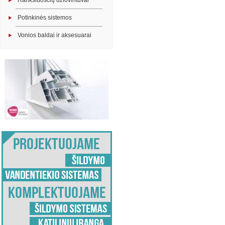
Rankšluosčių džiovintuvai
Potinkinės sistemos
Vonios baldai ir aksesuarai