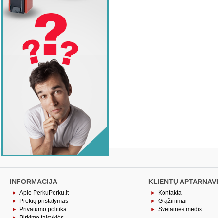
INFORMACIJA
KLIENTŲ APTARNAV
Apie PerkuPerku.lt
Kontaktai
Prekių pristatymas
Grąžinimai
Privatumo politika
Svetainės medis
Pirkimo taisyklės