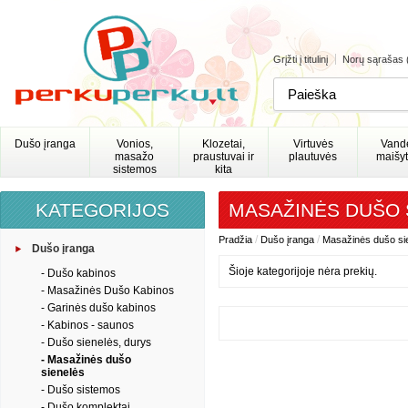
Grįžti į titulinį
Norų sąrašas 
Dušo įranga
Vonios,
Klozetai,
Virtuvės
Vand
masažo
praustuvai ir
plautuvės
maišyt
sistemos
kita
KATEGORIJOS
MASAŽINĖS DUŠO 
/
/
Pradžia
Dušo įranga
Masažinės dušo si
Dušo įranga
Šioje kategorijoje nėra prekių.
- Dušo kabinos
- Masažinės Dušo Kabinos
- Garinės dušo kabinos
- Kabinos - saunos
- Dušo sienelės, durys
- Masažinės dušo
sienelės
- Dušo sistemos
- Dušo komplektai