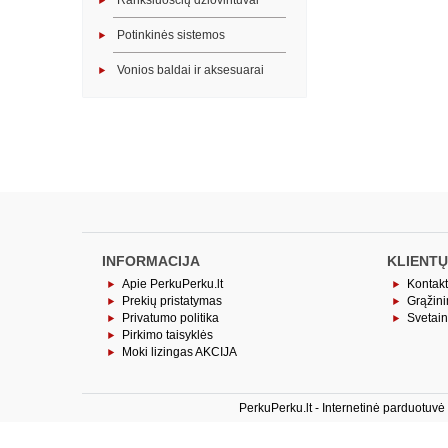
Rankšluosčių džiovintuvai
Potinkinės sistemos
Vonios baldai ir aksesuarai
INFORMACIJA
KLIENTŲ
Apie PerkuPerku.lt
Kontakt
Prekių pristatymas
Grąžin
Privatumo politika
Svetai
Pirkimo taisyklės
Moki lizingas AKCIJA
PerkuPerku.lt - Internetinė parduotuv