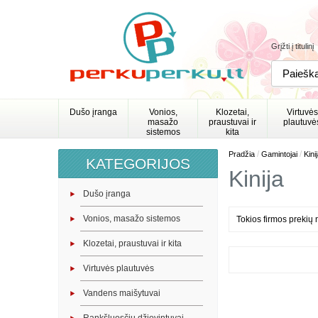
Grįžti į titulinį
Dušo įranga
Vonios,
Klozetai,
Virtuvės
masažo
praustuvai ir
plautuvė
sistemos
kita
/
/
Pradžia
Gamintojai
Kini
KATEGORIJOS
Kinija
Dušo įranga
Vonios, masažo sistemos
Tokios firmos prekių 
Klozetai, praustuvai ir kita
Virtuvės plautuvės
Vandens maišytuvai