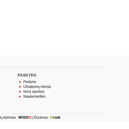
PASKYRA
Paskyra
Užsakymų istorija
Norų sąrašas
Naujienlaiškis
ių kūrimas
MODE
O
| Dizainas:
St
ronk