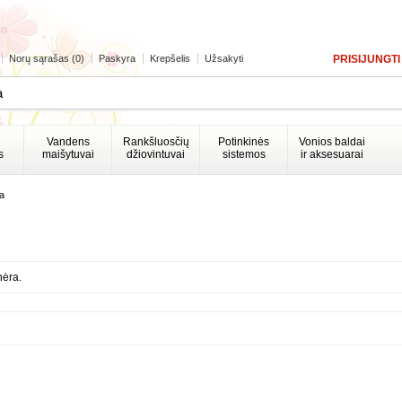
Norų sąrašas (0)
Paskyra
Krepšelis
Užsakyti
PRISIJUNGTI
Vandens
Rankšluosčių
Potinkinės
Vonios baldai
s
maišytuvai
džiovintuvai
sistemos
ir aksesuarai
ja
nėra.