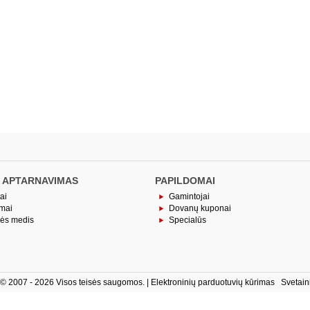
 APTARNAVIMAS
PAPILDOMAI
ai
Gamintojai
imai
Dovanų kuponai
nės medis
Specialūs
ė © 2007 - 2026 Visos teisės saugomos. |
Elektroninių parduotuvių kūrimas
Svetain