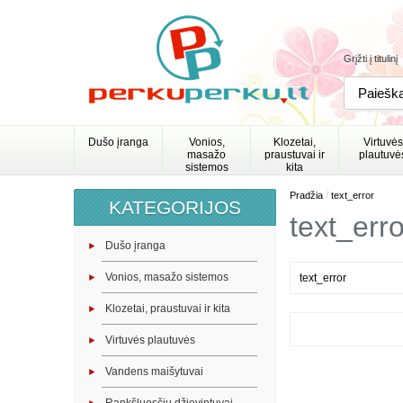
Grįžti į titulinį
Dušo įranga
Vonios,
Klozetai,
Virtuvės
masažo
praustuvai ir
plautuvė
sistemos
kita
/
Pradžia
text_error
KATEGORIJOS
text_erro
Dušo įranga
Vonios, masažo sistemos
text_error
Klozetai, praustuvai ir kita
Virtuvės plautuvės
Vandens maišytuvai