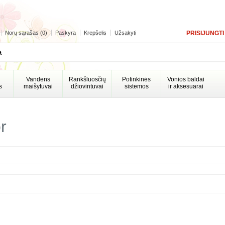
Norų sąrašas (0)
Paskyra
Krepšelis
Užsakyti
PRISIJUNGTI
Vandens
Rankšluosčių
Potinkinės
Vonios baldai
s
maišytuvai
džiovintuvai
sistemos
ir aksesuarai
r