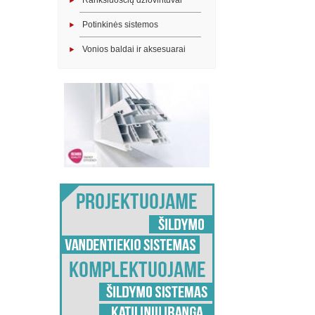
Rankšluosčių džiovintuvai
Potinkinės sistemos
Vonios baldai ir aksesuarai