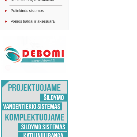
Rankšluosčių džiovintuvai
Potinkinės sistemos
Vonios baldai ir aksesuarai