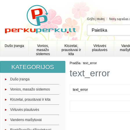
Grįžti į titulinį
Norų sąrašas 
Dušo įranga
Vonios,
Klozetai,
Virtuvės
Vand
masažo
praustuvai ir
plautuvės
maišyt
sistemos
kita
/
Pradžia
text_error
KATEGORIJOS
text_error
Dušo įranga
Vonios, masažo sistemos
text_error
Klozetai, praustuvai ir kita
Virtuvės plautuvės
Vandens maišytuvai