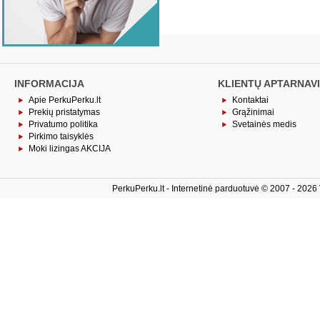
INFORMACIJA
KLIENTŲ APTARNAV
Apie PerkuPerku.lt
Kontaktai
Prekių pristatymas
Grąžinimai
Privatumo politika
Svetainės medis
Pirkimo taisyklės
Moki lizingas AKCIJA
PerkuPerku.lt - Internetinė parduotuvė © 2007 - 2026