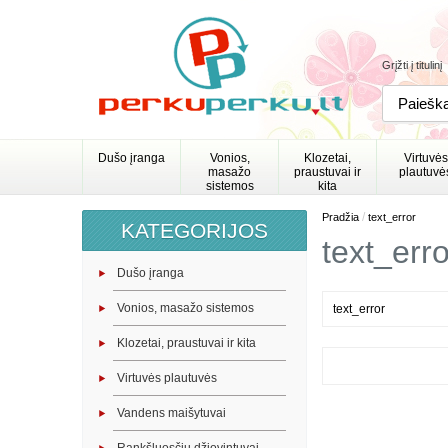
Grįžti į titulinį
Dušo įranga
Vonios,
Klozetai,
Virtuvės
masažo
praustuvai ir
plautuvė
sistemos
kita
/
Pradžia
text_error
KATEGORIJOS
text_erro
Dušo įranga
Vonios, masažo sistemos
text_error
Klozetai, praustuvai ir kita
Virtuvės plautuvės
Vandens maišytuvai