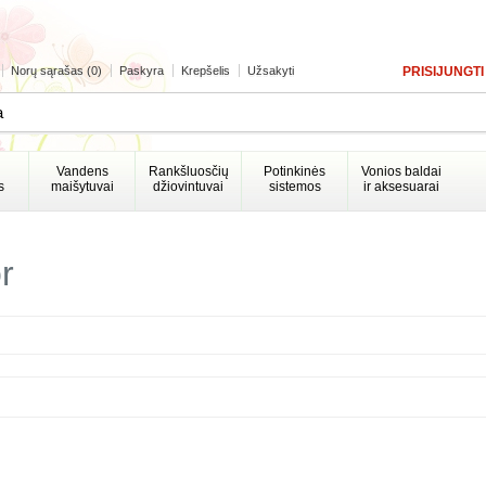
Norų sąrašas (0)
Paskyra
Krepšelis
Užsakyti
PRISIJUNGTI
Vandens
Rankšluosčių
Potinkinės
Vonios baldai
s
maišytuvai
džiovintuvai
sistemos
ir aksesuarai
r