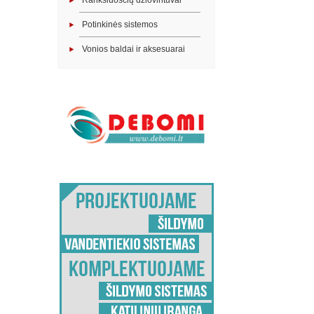
Rankšluosčių džiovintuvai
Potinkinės sistemos
Vonios baldai ir aksesuarai