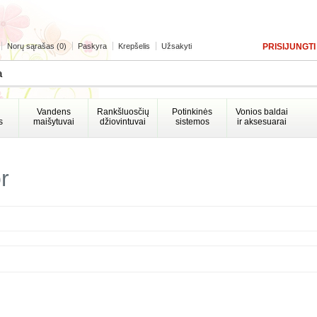
Norų sąrašas (0)
Paskyra
Krepšelis
Užsakyti
PRISIJUNGTI
Vandens
Rankšluosčių
Potinkinės
Vonios baldai
s
maišytuvai
džiovintuvai
sistemos
ir aksesuarai
r