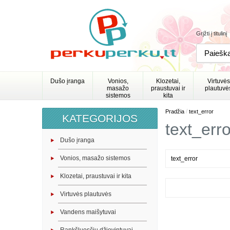
Grįžti į titulinį
Dušo įranga
Vonios,
Klozetai,
Virtuvės
masažo
praustuvai ir
plautuvė
sistemos
kita
/
Pradžia
text_error
KATEGORIJOS
text_erro
Dušo įranga
Vonios, masažo sistemos
text_error
Klozetai, praustuvai ir kita
Virtuvės plautuvės
Vandens maišytuvai