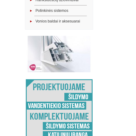
Rankšluosčių džiovintuvai
Potinkinės sistemos
Vonios baldai ir aksesuarai