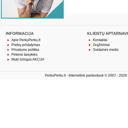
INFORMACIJA
KLIENTŲ APTARNAV
Apie PerkuPerku.lt
Kontaktai
Prekių pristatymas
Grąžinimai
Privatumo politika
Svetainės medis
Pirkimo taisyklės
Moki lizingas AKCIJA
PerkuPerku.lt - Internetinė parduotuvė © 2007 - 2026