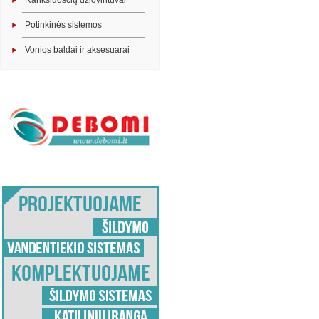
Rankšluosčių džiovintuvai
Potinkinės sistemos
Vonios baldai ir aksesuarai