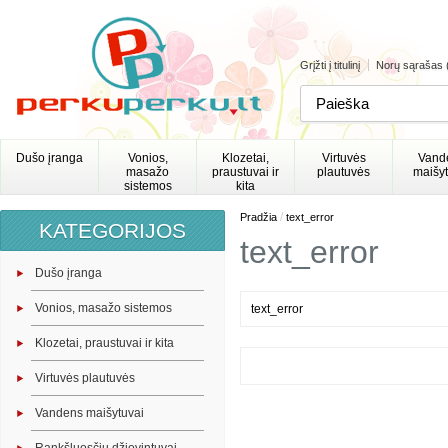
Grįžti į titulinį
Norų sąrašas 
Dušo įranga
Vonios,
Klozetai,
Virtuvės
Vand
masažo
praustuvai ir
plautuvės
maišyt
sistemos
kita
/
Pradžia
text_error
KATEGORIJOS
text_error
Dušo įranga
Vonios, masažo sistemos
text_error
Klozetai, praustuvai ir kita
Virtuvės plautuvės
Vandens maišytuvai