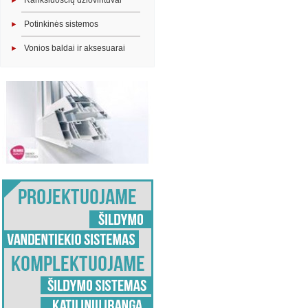
Rankšluosčių džiovintuvai
Potinkinės sistemos
Vonios baldai ir aksesuarai