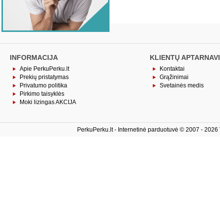
INFORMACIJA
KLIENTŲ APTARNAV
Apie PerkuPerku.lt
Kontaktai
Prekių pristatymas
Grąžinimai
Privatumo politika
Svetainės medis
Pirkimo taisyklės
Moki lizingas AKCIJA
PerkuPerku.lt - Internetinė parduotuvė © 2007 - 2026