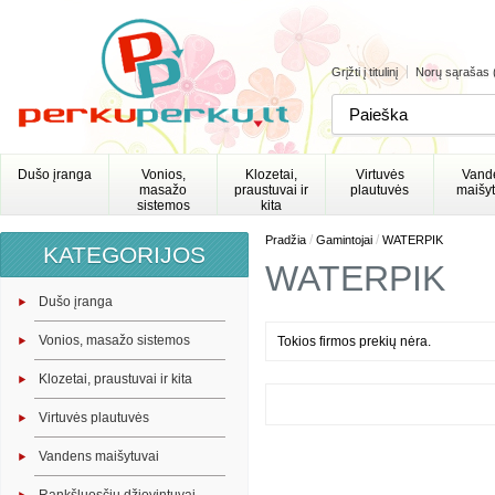
Grįžti į titulinį
Norų sąrašas 
Dušo įranga
Vonios,
Klozetai,
Virtuvės
Vand
masažo
praustuvai ir
plautuvės
maišyt
sistemos
kita
/
/
Pradžia
Gamintojai
WATERPIK
KATEGORIJOS
WATERPIK
Dušo įranga
Vonios, masažo sistemos
Tokios firmos prekių nėra.
Klozetai, praustuvai ir kita
Virtuvės plautuvės
Vandens maišytuvai