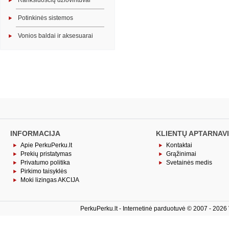
Rankšluosčių džiovintuvai
Potinkinės sistemos
Vonios baldai ir aksesuarai
INFORMACIJA
KLIENTŲ APTARNAV
Apie PerkuPerku.lt
Kontaktai
Prekių pristatymas
Grąžinimai
Privatumo politika
Svetainės medis
Pirkimo taisyklės
Moki lizingas AKCIJA
PerkuPerku.lt - Internetinė parduotuvė © 2007 - 2026