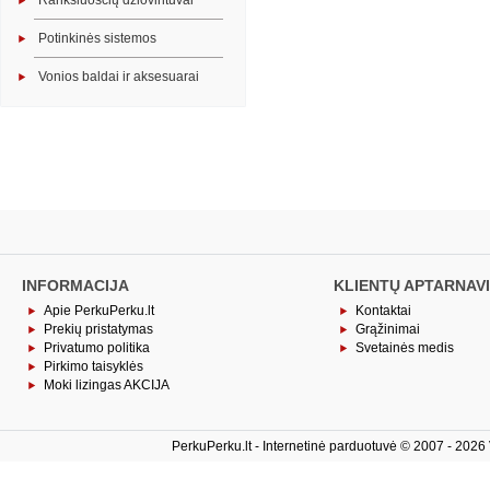
Rankšluosčių džiovintuvai
Potinkinės sistemos
Vonios baldai ir aksesuarai
INFORMACIJA
KLIENTŲ APTARNAV
Apie PerkuPerku.lt
Kontaktai
Prekių pristatymas
Grąžinimai
Privatumo politika
Svetainės medis
Pirkimo taisyklės
Moki lizingas AKCIJA
PerkuPerku.lt - Internetinė parduotuvė © 2007 - 2026