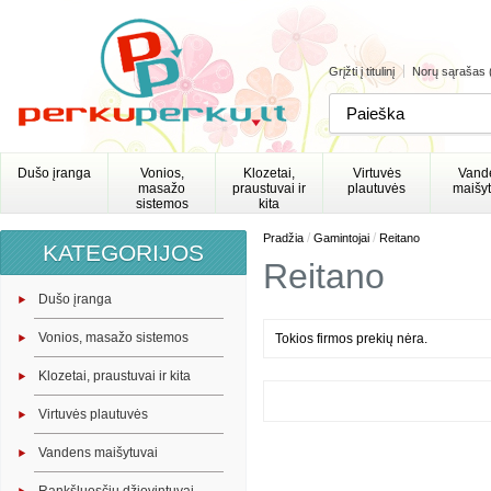
Grįžti į titulinį
Norų sąrašas 
Dušo įranga
Vonios,
Klozetai,
Virtuvės
Vand
masažo
praustuvai ir
plautuvės
maišyt
sistemos
kita
/
/
Pradžia
Gamintojai
Reitano
KATEGORIJOS
Reitano
Dušo įranga
Vonios, masažo sistemos
Tokios firmos prekių nėra.
Klozetai, praustuvai ir kita
Virtuvės plautuvės
Vandens maišytuvai