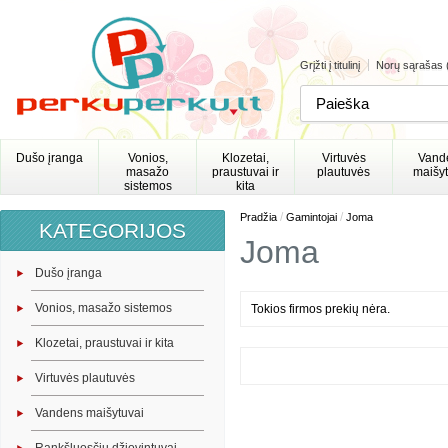
Grįžti į titulinį
Norų sąrašas 
Dušo įranga
Vonios,
Klozetai,
Virtuvės
Vand
masažo
praustuvai ir
plautuvės
maišyt
sistemos
kita
/
/
Pradžia
Gamintojai
Joma
KATEGORIJOS
Joma
Dušo įranga
Vonios, masažo sistemos
Tokios firmos prekių nėra.
Klozetai, praustuvai ir kita
Virtuvės plautuvės
Vandens maišytuvai