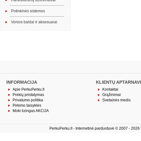
Rankšluosčių džiovintuvai
Potinkinės sistemos
Vonios baldai ir aksesuarai
INFORMACIJA
KLIENTŲ APTARNAV
Apie PerkuPerku.lt
Kontaktai
Prekių pristatymas
Grąžinimai
Privatumo politika
Svetainės medis
Pirkimo taisyklės
Moki lizingas AKCIJA
PerkuPerku.lt - Internetinė parduotuvė © 2007 - 2026