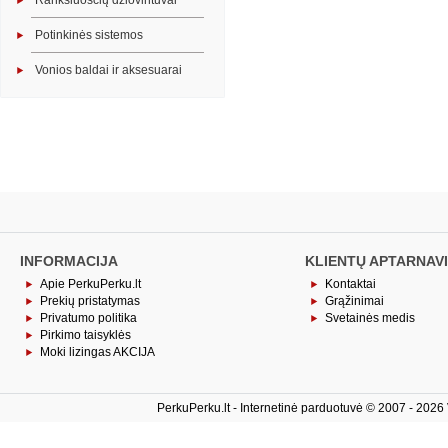
Rankšluosčių džiovintuvai
Potinkinės sistemos
Vonios baldai ir aksesuarai
INFORMACIJA
KLIENTŲ APTARNAV
Apie PerkuPerku.lt
Kontaktai
Prekių pristatymas
Grąžinimai
Privatumo politika
Svetainės medis
Pirkimo taisyklės
Moki lizingas AKCIJA
PerkuPerku.lt - Internetinė parduotuvė © 2007 - 2026