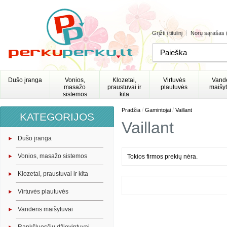
Grįžti į titulinį
Norų sąrašas 
Dušo įranga
Vonios,
Klozetai,
Virtuvės
Vand
masažo
praustuvai ir
plautuvės
maišyt
sistemos
kita
/
/
Pradžia
Gamintojai
Vaillant
KATEGORIJOS
Vaillant
Dušo įranga
Vonios, masažo sistemos
Tokios firmos prekių nėra.
Klozetai, praustuvai ir kita
Virtuvės plautuvės
Vandens maišytuvai