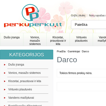
Grįžti į titulinį
Norų sąrašas 
Dušo įranga
Vonios,
Klozetai,
Virtuvės
Vand
masažo
praustuvai ir
plautuvės
maišyt
sistemos
kita
/
/
Pradžia
Gamintojai
Darco
KATEGORIJOS
Darco
Dušo įranga
Vonios, masažo sistemos
Tokios firmos prekių nėra.
Klozetai, praustuvai ir kita
Virtuvės plautuvės
Vandens maišytuvai