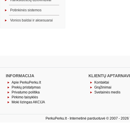
Rankšluosčių džiovintuvai
Potinkinės sistemos
Vonios baldai ir aksesuarai
INFORMACIJA
KLIENTŲ APTARNAV
Apie PerkuPerku.lt
Kontaktai
Prekių pristatymas
Grąžinimai
Privatumo politika
Svetainės medis
Pirkimo taisyklės
Moki lizingas AKCIJA
PerkuPerku.lt - Internetinė parduotuvė © 2007 - 2026