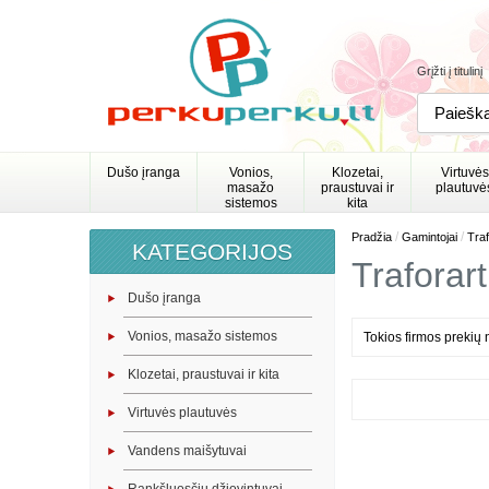
Grįžti į titulinį
Dušo įranga
Vonios,
Klozetai,
Virtuvės
masažo
praustuvai ir
plautuvė
sistemos
kita
/
/
Pradžia
Gamintojai
Traf
KATEGORIJOS
Traforart
Dušo įranga
Vonios, masažo sistemos
Tokios firmos prekių 
Klozetai, praustuvai ir kita
Virtuvės plautuvės
Vandens maišytuvai