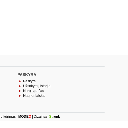
PASKYRA
Paskyra
Užsakymų istorija
Norų sąrašas
Naujienlaiškis
ių kūrimas
MODE
O
| Dizainas:
St
ronk