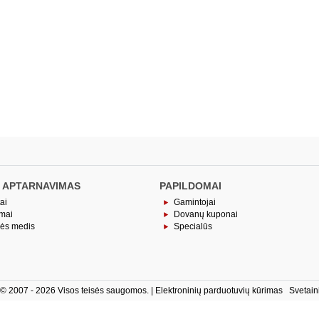
 APTARNAVIMAS
PAPILDOMAI
ai
Gamintojai
imai
Dovanų kuponai
nės medis
Specialūs
ė © 2007 - 2026 Visos teisės saugomos. |
Elektroninių parduotuvių kūrimas
Svetain