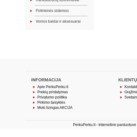
Rankšluosčių džiovintuvai
Potinkinės sistemos
Vonios baldai ir aksesuarai
INFORMACIJA
KLIENTŲ
Apie PerkuPerku.lt
Kontakt
Prekių pristatymas
Grąžin
Privatumo politika
Svetai
Pirkimo taisyklės
Moki lizingas AKCIJA
PerkuPerku.lt - Internetinė parduotuv