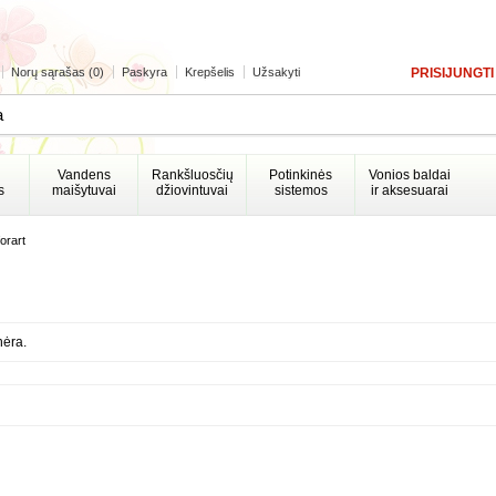
Norų sąrašas (0)
Paskyra
Krepšelis
Užsakyti
PRISIJUNGTI
Vandens
Rankšluosčių
Potinkinės
Vonios baldai
s
maišytuvai
džiovintuvai
sistemos
ir aksesuarai
orart
nėra.