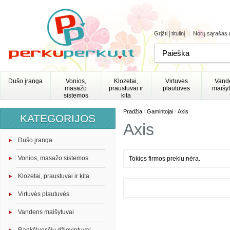
Grįžti į titulinį
Norų sąrašas 
Dušo įranga
Vonios,
Klozetai,
Virtuvės
Vand
masažo
praustuvai ir
plautuvės
maišyt
sistemos
kita
/
/
Pradžia
Gamintojai
Axis
KATEGORIJOS
Axis
Dušo įranga
Vonios, masažo sistemos
Tokios firmos prekių nėra.
Klozetai, praustuvai ir kita
Virtuvės plautuvės
Vandens maišytuvai