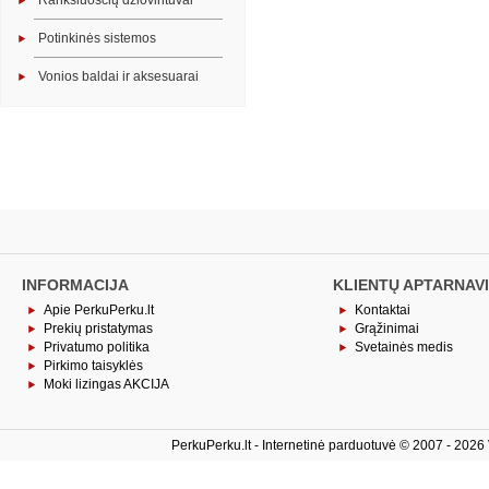
Rankšluosčių džiovintuvai
Potinkinės sistemos
Vonios baldai ir aksesuarai
INFORMACIJA
KLIENTŲ APTARNAV
Apie PerkuPerku.lt
Kontaktai
Prekių pristatymas
Grąžinimai
Privatumo politika
Svetainės medis
Pirkimo taisyklės
Moki lizingas AKCIJA
PerkuPerku.lt - Internetinė parduotuvė © 2007 - 2026