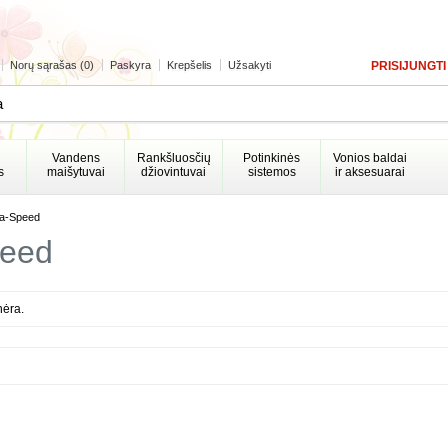
Norų sąrašas (0)
Paskyra
Krepšelis
Užsakyti
PRISIJUNGTI
Vandens
Rankšluosčių
Potinkinės
Vonios baldai
s
maišytuvai
džiovintuvai
sistemos
ir aksesuarai
a-Speed
eed
nėra.