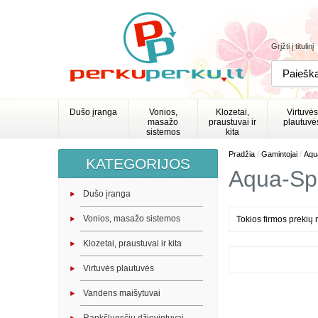
Grįžti į titulinį
Dušo įranga
Vonios,
Klozetai,
Virtuvės
masažo
praustuvai ir
plautuvė
sistemos
kita
/
/
Pradžia
Gamintojai
Aqu
KATEGORIJOS
Aqua-Sp
Dušo įranga
Vonios, masažo sistemos
Tokios firmos prekių 
Klozetai, praustuvai ir kita
Virtuvės plautuvės
Vandens maišytuvai