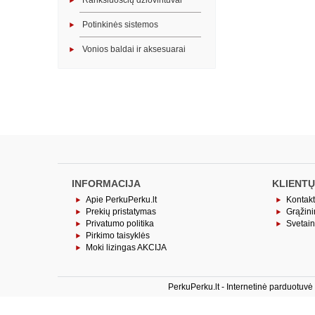
Rankšluosčių džiovintuvai
Potinkinės sistemos
Vonios baldai ir aksesuarai
INFORMACIJA
KLIENTŲ
Apie PerkuPerku.lt
Kontakt
Prekių pristatymas
Grąžin
Privatumo politika
Svetai
Pirkimo taisyklės
Moki lizingas AKCIJA
PerkuPerku.lt - Internetinė parduotuv