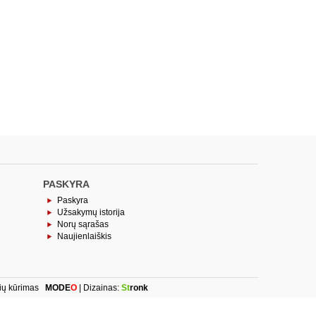
PASKYRA
Paskyra
Užsakymų istorija
Norų sąrašas
Naujienlaiškis
ių kūrimas
MODE
O
| Dizainas:
St
ronk