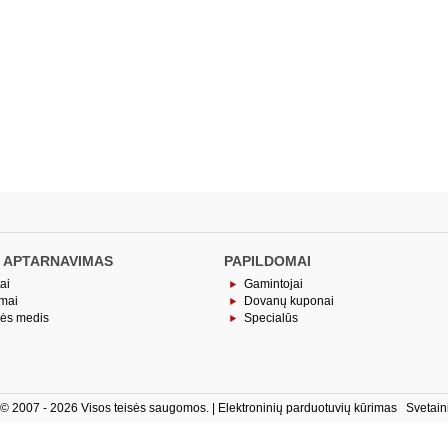
 APTARNAVIMAS
PAPILDOMAI
ai
Gamintojai
imai
Dovanų kuponai
nės medis
Specialūs
ė © 2007 - 2026 Visos teisės saugomos. |
Elektroninių parduotuvių kūrimas
Svetain