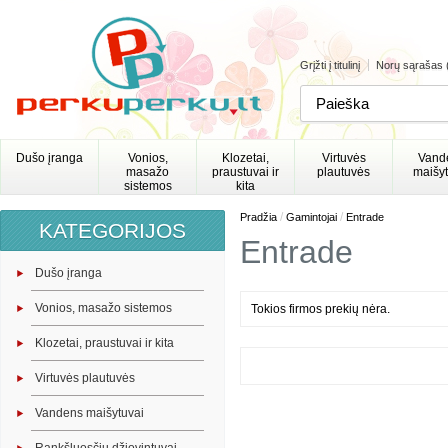
Grįžti į titulinį
Norų sąrašas 
Dušo įranga
Vonios,
Klozetai,
Virtuvės
Vand
masažo
praustuvai ir
plautuvės
maišyt
sistemos
kita
/
/
Pradžia
Gamintojai
Entrade
KATEGORIJOS
Entrade
Dušo įranga
Vonios, masažo sistemos
Tokios firmos prekių nėra.
Klozetai, praustuvai ir kita
Virtuvės plautuvės
Vandens maišytuvai