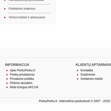
Rankšluosčių džiovintuvai
Potinkinės sistemos
Vonios baldai ir aksesuarai
INFORMACIJA
KLIENTŲ APTARNAV
Apie PerkuPerku.lt
Kontaktai
Prekių pristatymas
Grąžinimai
Privatumo politika
Svetainės medis
Pirkimo taisyklės
Moki lizingas AKCIJA
PerkuPerku.lt - Internetinė parduotuvė © 2007 - 2026