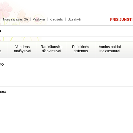
Norų sąrašas (0)
Paskyra
Krepšelis
Užsakyti
PRISIJUNGTI
Vandens
Rankšluosčių
Potinkinės
Vonios baldai
s
maišytuvai
džiovintuvai
sistemos
ir aksesuarai
KO
nėra.