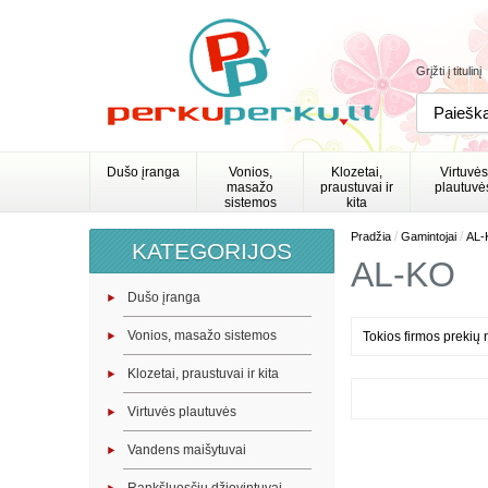
Grįžti į titulinį
Dušo įranga
Vonios,
Klozetai,
Virtuvės
masažo
praustuvai ir
plautuvė
sistemos
kita
/
/
Pradžia
Gamintojai
AL-
KATEGORIJOS
AL-KO
Dušo įranga
Vonios, masažo sistemos
Tokios firmos prekių 
Klozetai, praustuvai ir kita
Virtuvės plautuvės
Vandens maišytuvai