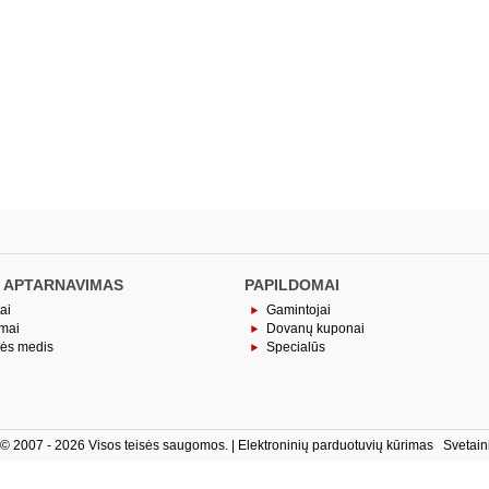
 APTARNAVIMAS
PAPILDOMAI
ai
Gamintojai
imai
Dovanų kuponai
nės medis
Specialūs
ė © 2007 - 2026 Visos teisės saugomos. |
Elektroninių parduotuvių kūrimas
Svetain