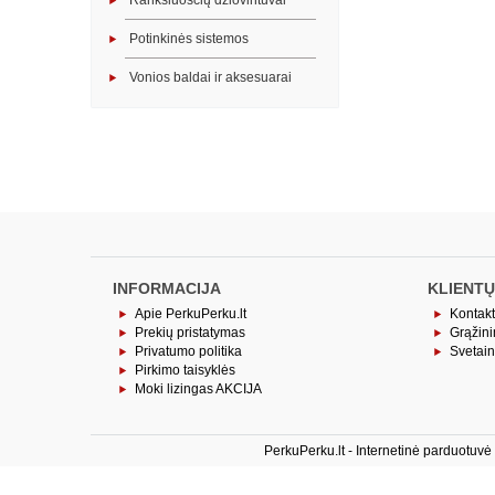
Rankšluosčių džiovintuvai
Potinkinės sistemos
Vonios baldai ir aksesuarai
INFORMACIJA
KLIENTŲ
Apie PerkuPerku.lt
Kontakt
Prekių pristatymas
Grąžin
Privatumo politika
Svetai
Pirkimo taisyklės
Moki lizingas AKCIJA
PerkuPerku.lt - Internetinė parduotuv