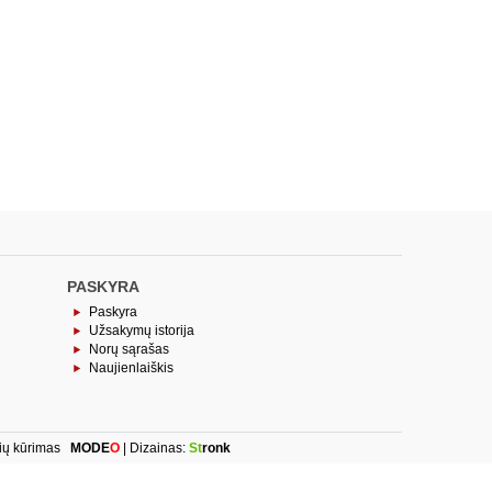
PASKYRA
Paskyra
Užsakymų istorija
Norų sąrašas
Naujienlaiškis
ių kūrimas
MODE
O
| Dizainas:
St
ronk