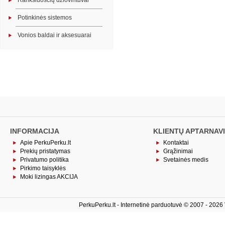
Rankšluosčių džiovintuvai
Potinkinės sistemos
Vonios baldai ir aksesuarai
INFORMACIJA
KLIENTŲ APTARNAV
Apie PerkuPerku.lt
Kontaktai
Prekių pristatymas
Grąžinimai
Privatumo politika
Svetainės medis
Pirkimo taisyklės
Moki lizingas AKCIJA
PerkuPerku.lt - Internetinė parduotuvė © 2007 - 2026