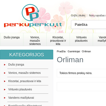
Grįžti į titulinį
Norų sąrašas 
Dušo įranga
Vonios,
Klozetai,
Virtuvės
Vand
masažo
praustuvai ir
plautuvės
maišyt
sistemos
kita
/
/
Pradžia
Gamintojai
Orliman
KATEGORIJOS
Orliman
Dušo įranga
Vonios, masažo sistemos
Tokios firmos prekių nėra.
Klozetai, praustuvai ir kita
Virtuvės plautuvės
Vandens maišytuvai