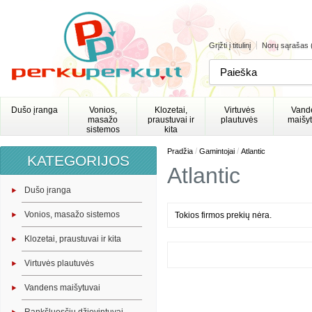
Grįžti į titulinį
Norų sąrašas 
Dušo įranga
Vonios,
Klozetai,
Virtuvės
Vand
masažo
praustuvai ir
plautuvės
maišyt
sistemos
kita
/
/
Pradžia
Gamintojai
Atlantic
KATEGORIJOS
Atlantic
Dušo įranga
Vonios, masažo sistemos
Tokios firmos prekių nėra.
Klozetai, praustuvai ir kita
Virtuvės plautuvės
Vandens maišytuvai