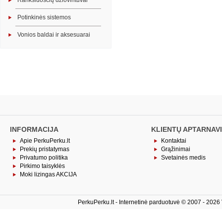
Rankšluosčių džiovintuvai
Potinkinės sistemos
Vonios baldai ir aksesuarai
INFORMACIJA
KLIENTŲ APTARNAV
Apie PerkuPerku.lt
Kontaktai
Prekių pristatymas
Grąžinimai
Privatumo politika
Svetainės medis
Pirkimo taisyklės
Moki lizingas AKCIJA
PerkuPerku.lt - Internetinė parduotuvė © 2007 - 2026