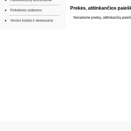
Rankšluosčių džiovintuvai
Prekės, atitinkančios paiešk
Potinkinės sistemos
Neradome prekių, atitinkančių paiešk
Vonios baldai ir aksesuarai