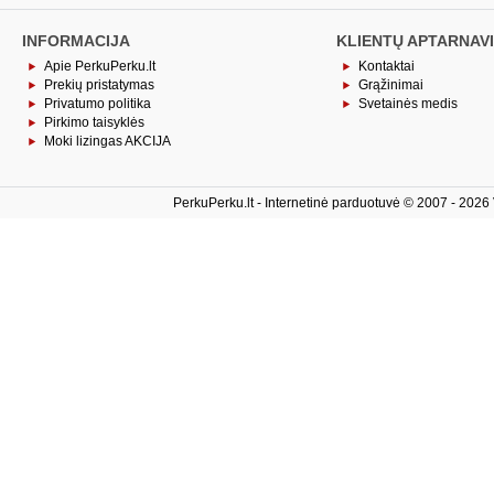
INFORMACIJA
KLIENTŲ APTARNAV
Apie PerkuPerku.lt
Kontaktai
Prekių pristatymas
Grąžinimai
Privatumo politika
Svetainės medis
Pirkimo taisyklės
Moki lizingas AKCIJA
PerkuPerku.lt - Internetinė parduotuvė © 2007 - 2026