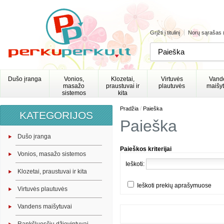
Grįžti į titulinį
Norų sąrašas 
Dušo įranga
Vonios,
Klozetai,
Virtuvės
Vand
masažo
praustuvai ir
plautuvės
maišyt
sistemos
kita
/
Pradžia
Paieška
KATEGORIJOS
Paieška
Dušo įranga
Paieškos kriterijai
Vonios, masažo sistemos
Ieškoti:
Klozetai, praustuvai ir kita
Ieškoti prekių aprašymuose
Virtuvės plautuvės
Vandens maišytuvai