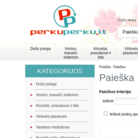
Grįžti į titulinį
Dušo įranga
Vonios,
Klozetai,
Virtuvės
masažo
praustuvai ir
plautuvė
sistemos
kita
/
Pradžia
Paieška
KATEGORIJOS
Paieška
Dušo įranga
Paieškos kriterijai
Vonios, masažo sistemos
Ieškoti:
Klozetai, praustuvai ir kita
Ieškoti prekių a
Virtuvės plautuvės
Vandens maišytuvai