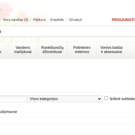
Norų sąrašas (0)
Paskyra
Krepšelis
Užsakyti
PRISIJUNGTI
Vandens
Rankšluosčių
Potinkinės
Vonios baldai
s
maišytuvai
džiovintuvai
sistemos
ir aksesuarai
Ieškoti subkate
prašymuose