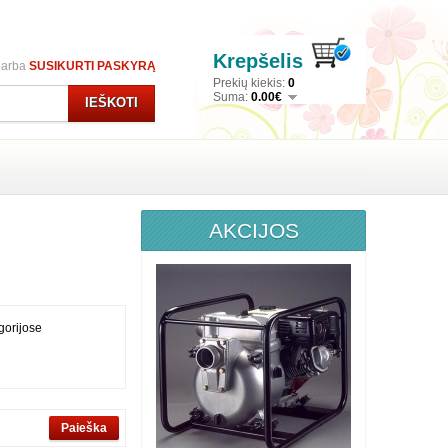
Krepšelis
arba
SUSIKURTI PASKYRĄ
Prekių kiekis:
0
Suma:
0.00€
IEŠKOTI
AKCIJOS
gorijose