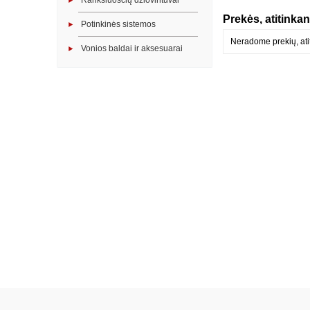
Rankšluosčių džiovintuvai
Prekės, atitinkan
Potinkinės sistemos
Neradome prekių, atit
Vonios baldai ir aksesuarai