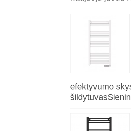
efektyvumo sky
šildytuvasSienini