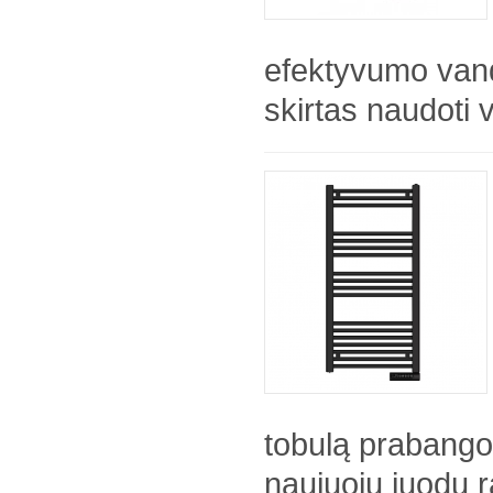
efektyvumo vand
skirtas naudoti 
tobulą prabango
naujuoju juodu r