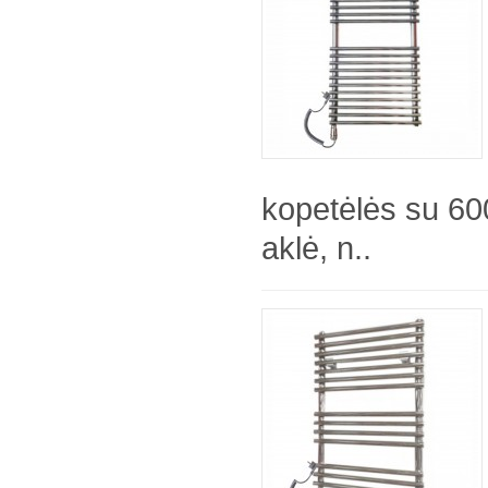
kopetėlės su 600
aklė, n..