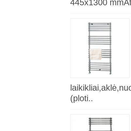
445x1300 mmAts
laikikliai,aklė,
(ploti..