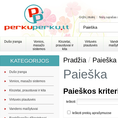
Grįžti į titulinį
Norų sąrašas 
Dušo įranga
Vonios,
Klozetai,
Virtuvės
Vand
masažo
praustuvai ir
plautuvės
maišyt
sistemos
kita
/
Pradžia
Paieška
KATEGORIJOS
Paieška
Dušo įranga
Vonios, masažo sistemos
Paieškos kriteri
Klozetai, praustuvai ir kita
Virtuvės plautuvės
Ieškoti:
Vandens maišytuvai
Ieškoti prekių aprašymuose