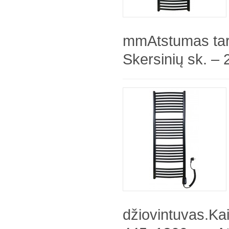
mmAtstumas tar
Skersinių sk. – 
džiovintuvas.Ka