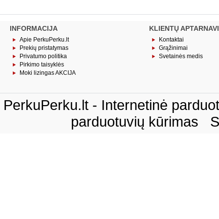
INFORMACIJA
KLIENTŲ APTARNAV
Apie PerkuPerku.lt
Kontaktai
Prekių pristatymas
Grąžinimai
Privatumo politika
Svetainės medis
Pirkimo taisyklės
Moki lizingas AKCIJA
PerkuPerku.lt - Internetinė pardu
parduotuvių kūrimas
S