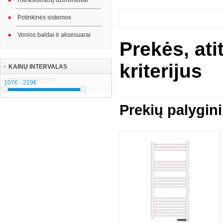
Rankšluosčių džiovintuvai
Potinkinės sistemos
Vonios baldai ir aksesuarai
Prekės, at
kriterijus
KAINŲ INTERVALAS
Prekių palygin