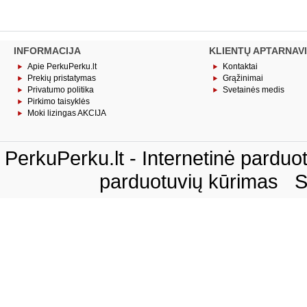
INFORMACIJA
KLIENTŲ APTARNAV
Apie PerkuPerku.lt
Kontaktai
Prekių pristatymas
Grąžinimai
Privatumo politika
Svetainės medis
Pirkimo taisyklės
Moki lizingas AKCIJA
PerkuPerku.lt - Internetinė pardu
parduotuvių kūrimas
S