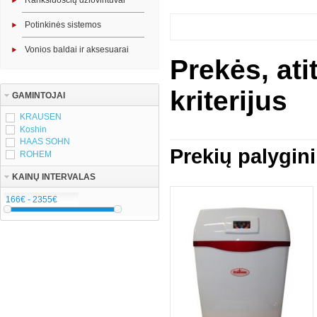
Rankšluosčių džiovintuvai
Potinkinės sistemos
Vonios baldai ir aksesuarai
Prekės, at
kriterijus
GAMINTOJAI
KRAUSEN
Koshin
HAAS SOHN
Prekių palygin
ROHEM
KAINŲ INTERVALAS