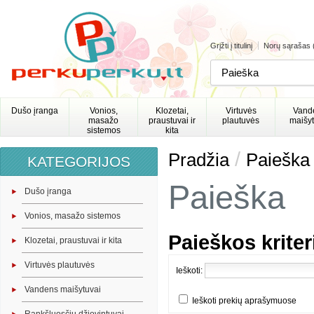
Grįžti į titulinį
Norų sąrašas 
Dušo įranga
Vonios,
Klozetai,
Virtuvės
Vand
masažo
praustuvai ir
plautuvės
maišyt
sistemos
kita
/
Pradžia
Paieška
KATEGORIJOS
Paieška
Dušo įranga
Vonios, masažo sistemos
Paieškos kriteri
Klozetai, praustuvai ir kita
Virtuvės plautuvės
Ieškoti:
Vandens maišytuvai
Ieškoti prekių aprašymuose