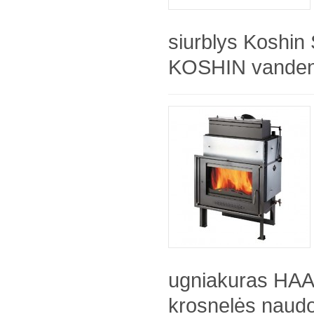
siurblys Koshi
KOSHIN vandens 
ugniakuras HA
krosnelės naudo