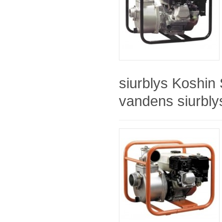
siurblys Koshi
vandens siurblys