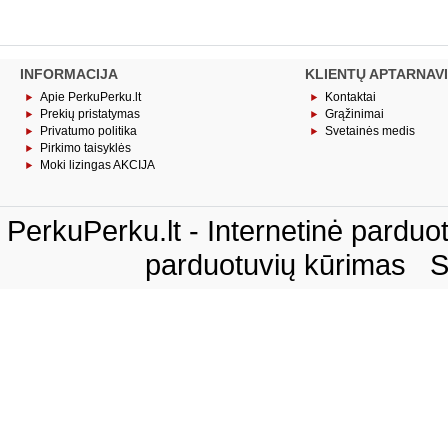
INFORMACIJA
KLIENTŲ APTARNAV
Apie PerkuPerku.lt
Kontaktai
Prekių pristatymas
Grąžinimai
Privatumo politika
Svetainės medis
Pirkimo taisyklės
Moki lizingas AKCIJA
PerkuPerku.lt - Internetinė pardu
parduotuvių kūrimas
S