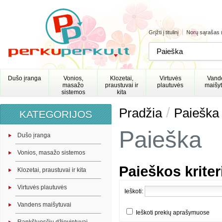
Grįžti į titulinį
Norų sąrašas 
Dušo įranga
Vonios,
Klozetai,
Virtuvės
Vand
masažo
praustuvai ir
plautuvės
maišyt
sistemos
kita
/
Pradžia
Paieška
KATEGORIJOS
Paieška
Dušo įranga
Vonios, masažo sistemos
Paieškos kriteri
Klozetai, praustuvai ir kita
Virtuvės plautuvės
Ieškoti:
Vandens maišytuvai
Ieškoti prekių aprašymuose