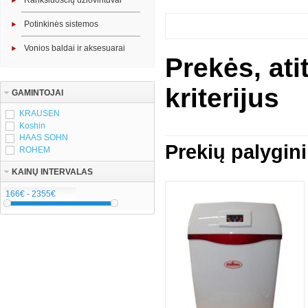
Rankšluosčių džiovintuvai
Potinkinės sistemos
Vonios baldai ir aksesuarai
Prekės, at
kriterijus
GAMINTOJAI
KRAUSEN
Koshin
HAAS SOHN
Prekių palygin
ROHEM
KAINŲ INTERVALAS