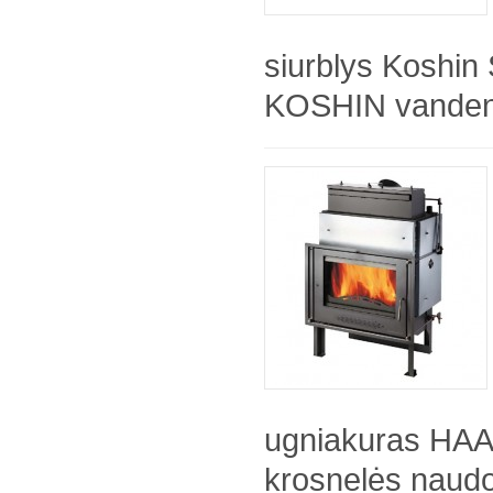
siurblys Koshi
KOSHIN vandens 
ugniakuras HA
krosnelės naudo