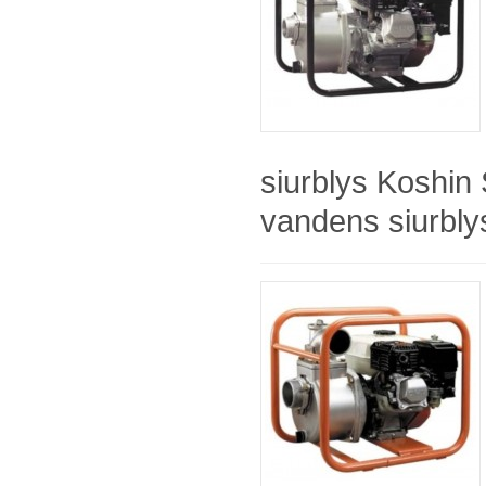
siurblys Koshi
vandens siurblys