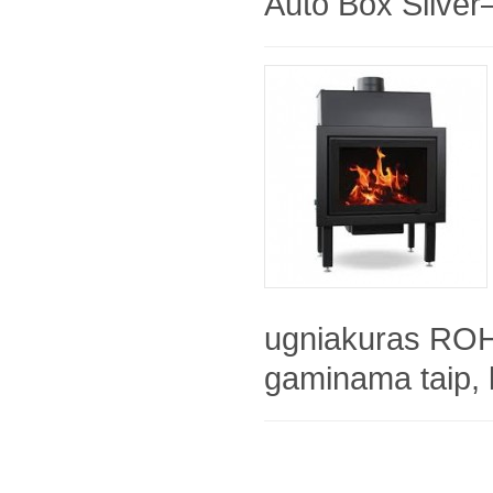
Auto Box Silver
ugniakuras RO
gaminama taip, 