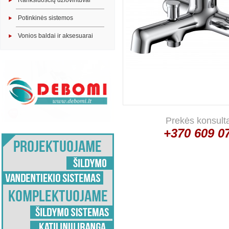
Rankšluosčių džiovintuvai
Potinkinės sistemos
Vonios baldai ir aksesuarai
Prekės konsult
+370 609 0