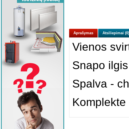
Aprašymas
Atsiliepimai (0
Vienos svir
Snapo ilgi
Spalva - c
Komplekte b