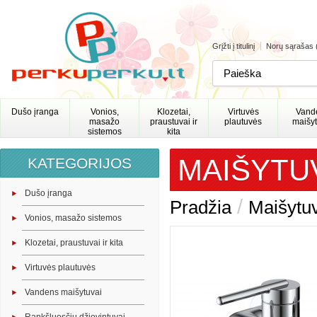
Grįžti į titulinį
Norų sąrašas 
Dušo įranga
Vonios,
Klozetai,
Virtuvės
Vand
masažo
praustuvai ir
plautuvės
maišyt
sistemos
kita
MAIŠYTU
KATEGORIJOS
Dušo įranga
/
Pradžia
Maišytu
Vonios, masažo sistemos
Klozetai, praustuvai ir kita
Virtuvės plautuvės
Vandens maišytuvai