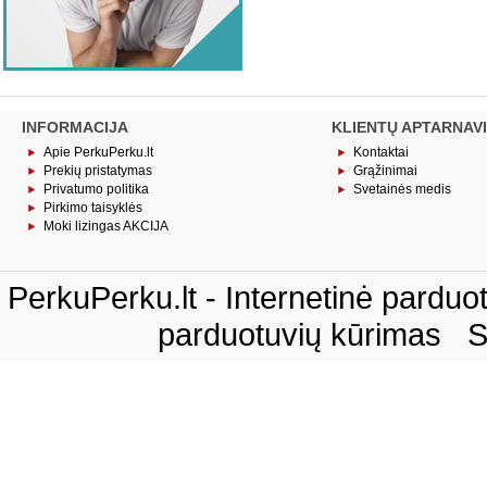
INFORMACIJA
KLIENTŲ APTARNAV
Apie PerkuPerku.lt
Kontaktai
Prekių pristatymas
Grąžinimai
Privatumo politika
Svetainės medis
Pirkimo taisyklės
Moki lizingas AKCIJA
PerkuPerku.lt - Internetinė pardu
parduotuvių kūrimas
S