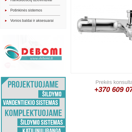
Rankšluosčių džiovintuvai
Potinkinės sistemos
Vonios baldai ir aksesuarai
Prekės konsult
+370 609 0