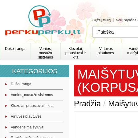
Grįžti į titulinį
Norų sąrašas 
Dušo įranga
Vonios,
Klozetai,
Virtuvės
Vand
masažo
praustuvai ir
plautuvės
maišyt
sistemos
kita
MAIŠYTUV
KATEGORIJOS
(KORPUS
Dušo įranga
Vonios, masažo sistemos
/
Pradžia
Maišytuv
Klozetai, praustuvai ir kita
Virtuvės plautuvės
Vandens maišytuvai