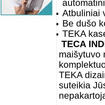
automatini
Atbuliniai 
Be dušo k
TEKA kase
TECA IND
maišytuvo 
komplektuo
TEKA dizain
suteikia Jū
nepakartoj