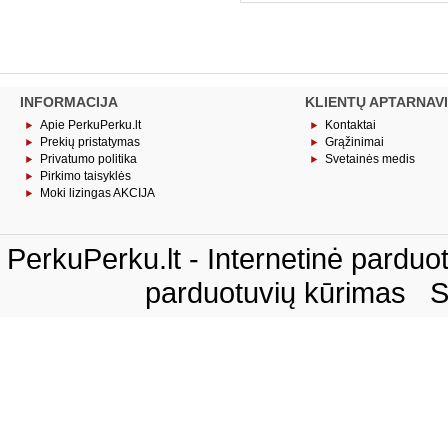
INFORMACIJA
KLIENTŲ APTARNAV
Apie PerkuPerku.lt
Kontaktai
Prekių pristatymas
Grąžinimai
Privatumo politika
Svetainės medis
Pirkimo taisyklės
Moki lizingas AKCIJA
PerkuPerku.lt - Internetinė pardu
parduotuvių kūrimas
S