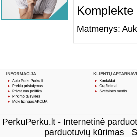
Komplekte 
Matmenys: Auk
INFORMACIJA
KLIENTŲ APTARNAV
Apie PerkuPerku.lt
Kontaktai
Prekių pristatymas
Grąžinimai
Privatumo politika
Svetainės medis
Pirkimo taisyklės
Moki lizingas AKCIJA
PerkuPerku.lt - Internetinė pardu
parduotuvių kūrimas
S