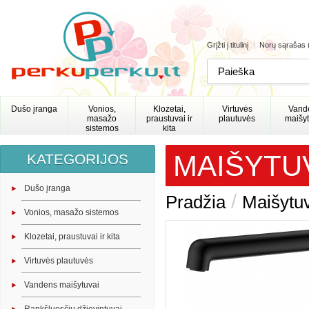
Grįžti į titulinį
Norų sąrašas 
Dušo įranga
Vonios,
Klozetai,
Virtuvės
Vand
masažo
praustuvai ir
plautuvės
maišyt
sistemos
kita
MAIŠYTUV
KATEGORIJOS
Dušo įranga
/
Pradžia
Maišytuv
Vonios, masažo sistemos
Klozetai, praustuvai ir kita
Virtuvės plautuvės
Vandens maišytuvai