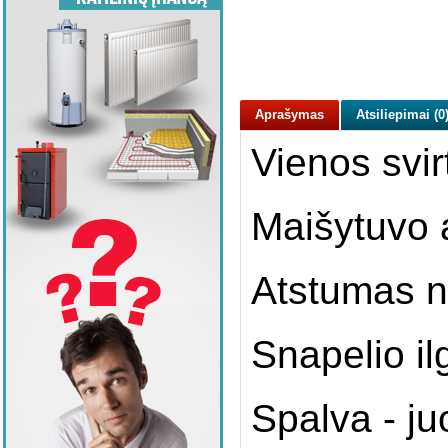
Aprašymas
Atsiliepimai (0
Vienos svir
Maišytuvo 
Atstumas nu
Snapelio il
Spalva - ju