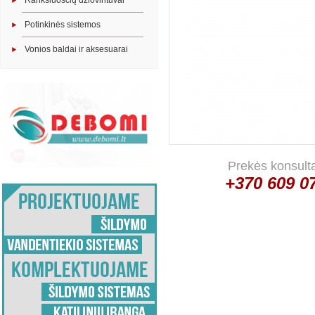
Rankšluosčių džiovintuvai
Potinkinės sistemos
Vonios baldai ir aksesuarai
Prekės konsult
+370 609 0